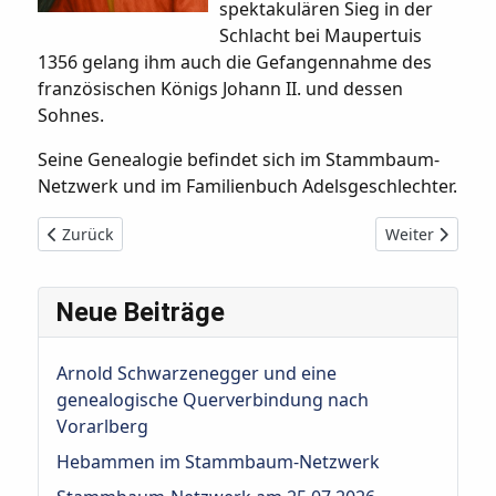
spektakulären Sieg in der
Schlacht bei Maupertuis
1356 gelang ihm auch die Gefangennahme des
französischen Königs Johann II. und dessen
Sohnes.
Seine Genealogie befindet sich im Stammbaum-
Netzwerk und im Familienbuch Adelsgeschlechter.
Vorheriger Beitrag: Marie Eleonore von Jülich-Kleve-Berg (1
Nächster Beitr
Zurück
Weiter
Neue Beiträge
Arnold Schwarzenegger und eine
genealogische Querverbindung nach
Vorarlberg
Hebammen im Stammbaum-Netzwerk