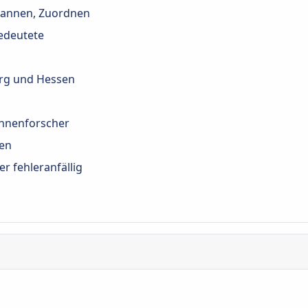
cannen, Zuordnen
bedeutete
rg und Hessen
Ahnenforscher
gen
 fehleranfällig