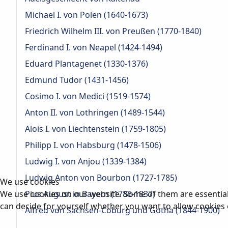
Michael I. von Polen (1640-1673)
Friedrich Wilhelm III. von Preußen (1770-1840)
Ferdinand I. von Neapel (1424-1494)
Eduard Plantagenet (1330-1376)
Edmund Tudor (1431-1456)
Cosimo I. von Medici (1519-1574)
Anton II. von Lothringen (1489-1544)
Alois I. von Liechtenstein (1759-1805)
Philipp I. von Habsburg (1478-1506)
Ludwig I. von Anjou (1339-1384)
Ludwig Anton von Bourbon (1727-1785)
We use cookies
We use cookies on our website. Some of them are essential f
Pius August in Bayern (1786-1837)
can decide for yourself whether you want to allow cookies or 
Alfred von Sachsen-Coburg und Gotha (1844-1900)