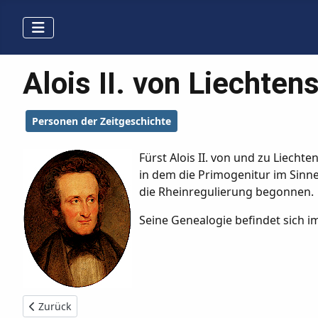
Alois II. von Liechte
Personen der Zeitgeschichte
Fürst Alois II. von und zu Liecht
in dem die Primogenitur im Sinn
die Rheinregulierung begonnen.
Seine Genealogie befindet sich
Vorheriger Beitrag: Josef I. Johann Adam von Liechtenstein (
Zurück