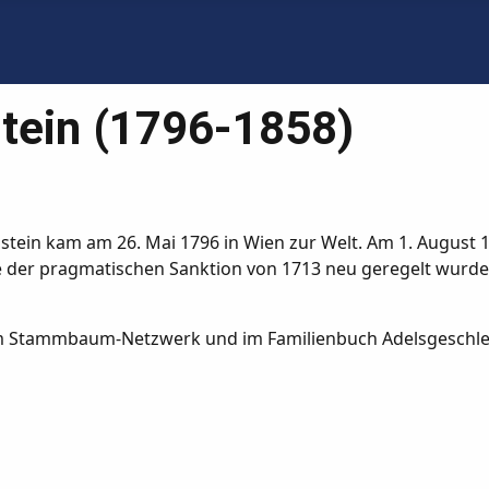
nstein (1796-1858)
enstein kam am 26. Mai 1796 in Wien zur Welt. Am 1. August 
e der pragmatischen Sanktion von 1713 neu geregelt wurd
 im Stammbaum-Netzwerk und im Familienbuch Adelsgeschle
1690-1732)